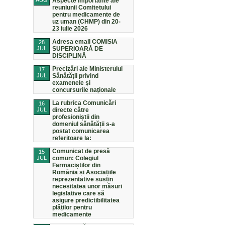
AUG
Aspecte importante ale
reuniunii Comitetului
pentru medicamente de
uz uman (CHMP) din 20-
23 iulie 2026
Adresa email COMISIA
28
JUL
SUPERIOARĂ DE
DISCIPLINĂ
Precizări ale Ministerului
17
JUL
Sănătății privind
examenele și
concursurile naționale
La rubrica Comunicări
16
JUL
directe către
profesioniștii din
domeniul sănătății s-a
postat comunicarea
referitoare la:
Comunicat de presă
15
JUL
comun: Colegiul
Farmaciștilor din
România și Asociațiile
reprezentative susțin
necesitatea unor măsuri
legislative care să
asigure predictibilitatea
plăților pentru
medicamente