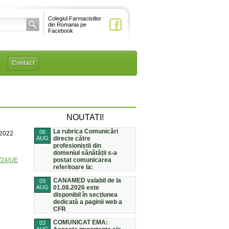
Colegiul Farmacistilor
din Romania pe
Facebook
Contact
NOUTATI!
La rubrica Comunicări
06
/2022
AUG
directe către
profesioniștii din
domeniul sănătății s-a
1/24/UE
postat comunicarea
referitoare la:
CANAMED valabil de la
03
AUG
01.08.2026 este
disponibil în secțiunea
dedicată a paginii web a
CFR
COMUNICAT EMA:
03