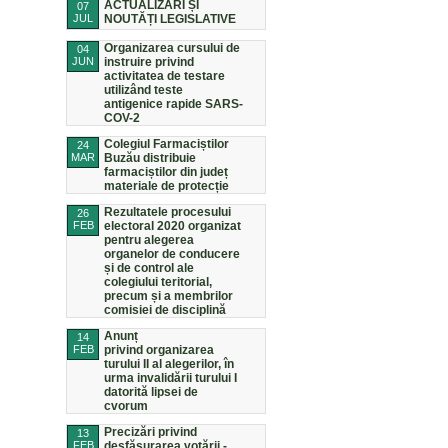
ACTUALIZĂRI ȘI
07
JUL
NOUTĂȚI LEGISLATIVE
Organizarea cursului de
04
JUN
instruire privind
activitatea de testare
utilizând teste
antigenice rapide SARS-
COV-2
Colegiul Farmaciștilor
24
MAR
Buzău distribuie
farmaciștilor din județ
materiale de protecție
Rezultatele procesului
26
FEB
electoral 2020 organizat
pentru alegerea
organelor de conducere
și de control ale
colegiului teritorial,
precum și a membrilor
comisiei de disciplină
Anunț
14
FEB
privind organizarea
turului II al alegerilor, în
urma invalidării turului I
datorită lipsei de
cvorum
Precizări privind
13
FEB
desfășurarea votării -