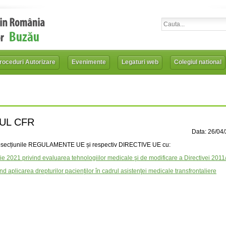
roceduri Autorizare
Evenimente
Legaturi web
Colegiul national
-UL CFR
Data: 26/04
ubsecțiunile REGULAMENTE UE și respectiv DIRECTIVE UE cu:
021 privind evaluarea tehnologiilor medicale şi de modificare a Directivei 201
d aplicarea drepturilor pacienţilor în cadrul asistenţei medicale transfrontaliere