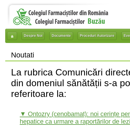
Despre Noi
Documente
Proceduri Autorizare
Eve
Noutati
La rubrica Comunicări directe
din domeniul sănătății s-a p
referitoare la:
▼ Ontozry (cenobamat): noi cerințe pent
hepatice ca urmare a raportărilor de lez