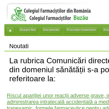
Despre Noi
Documente
Proceduri Autorizare
Eve
Noutati
La rubrica Comunicări directe
din domeniul sănătății s-a p
referitoare la:
Riscul apariției unor reacții adverse grave, 
administrarea intratecală accidentală a med
tranexamic, formele farmaceutice pentru ad