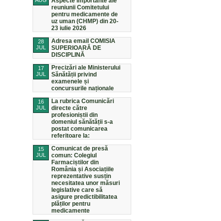
AUG
Aspecte importante ale
reuniunii Comitetului
pentru medicamente de
uz uman (CHMP) din 20-
23 iulie 2026
Adresa email COMISIA
28
JUL
SUPERIOARĂ DE
DISCIPLINĂ
Precizări ale Ministerului
17
JUL
Sănătății privind
examenele și
concursurile naționale
La rubrica Comunicări
16
JUL
directe către
profesioniștii din
domeniul sănătății s-a
postat comunicarea
referitoare la:
Comunicat de presă
15
JUL
comun: Colegiul
Farmaciștilor din
România și Asociațiile
reprezentative susțin
necesitatea unor măsuri
legislative care să
asigure predictibilitatea
plăților pentru
medicamente