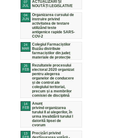
ACTUALIZĂRI ȘI
07
JUL
NOUTĂȚI LEGISLATIVE
Organizarea cursului de
04
JUN
instruire privind
activitatea de testare
utilizând teste
antigenice rapide SARS-
COV-2
Colegiul Farmaciștilor
24
MAR
Buzău distribuie
farmaciștilor din județ
materiale de protecție
Rezultatele procesului
26
FEB
electoral 2020 organizat
pentru alegerea
organelor de conducere
și de control ale
colegiului teritorial,
precum și a membrilor
comisiei de disciplină
Anunț
14
FEB
privind organizarea
turului II al alegerilor, în
urma invalidării turului I
datorită lipsei de
cvorum
Precizări privind
13
FEB
desfășurarea votării -