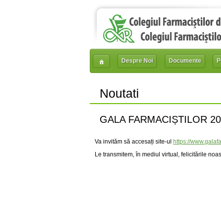
Despre Noi
Documente
P
Noutati
GALA FARMACIȘTILOR 20
Va invităm să accesați site-ul
https://www.galafa
Le transmitem, în mediul virtual, felicitările n