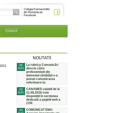
Colegiul Farmacistilor
din Romania pe
Facebook
Contact
NOUTATI!
La rubrica Comunicări
06
/2021
AUG
directe către
profesioniștii din
domeniul sănătății s-a
postat comunicarea
referitoare la:
CANAMED valabil de la
03
AUG
01.08.2026 este
disponibil în secțiunea
dedicată a paginii web a
CFR
COMUNICAT EMA:
03