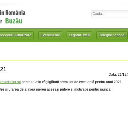
roceduri Autorizare
Evenimente
Legaturi web
Colegiul national
21
Data: 21/12
rmacistilor.ro/
pentru a afla câștigătorii premiilor de excelență pentru anul 2021.
oastre și urarea de a avea mereu aceeași putere și motivație pentru muncă !