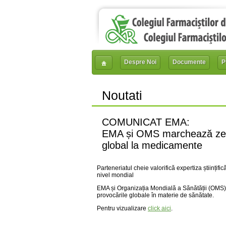
Despre Noi
Documente
P
Noutati
COMUNICAT EMA:
EMA și OMS marchează zece
global la medicamente
Parteneriatul cheie valorifică expertiza științi
nivel mondial
EMA și Organizația Mondială a Sănătății (OMS
provocările globale în materie de sănătate.
Pentru vizualizare
click aici
.