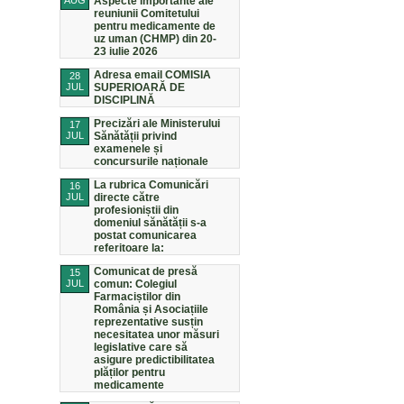
AUG
Aspecte importante ale
reuniunii Comitetului
pentru medicamente de
uz uman (CHMP) din 20-
23 iulie 2026
Adresa email COMISIA
28
JUL
SUPERIOARĂ DE
DISCIPLINĂ
Precizări ale Ministerului
17
JUL
Sănătății privind
examenele și
concursurile naționale
La rubrica Comunicări
16
JUL
directe către
profesioniștii din
domeniul sănătății s-a
postat comunicarea
referitoare la:
Comunicat de presă
15
JUL
comun: Colegiul
Farmaciștilor din
România și Asociațiile
reprezentative susțin
necesitatea unor măsuri
legislative care să
asigure predictibilitatea
plăților pentru
medicamente