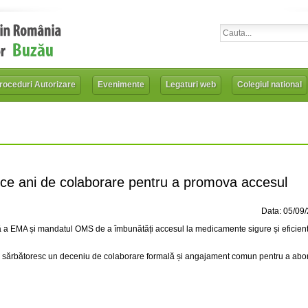
roceduri Autorizare
Evenimente
Legaturi web
Colegiul national
 ani de colaborare pentru a promova accesul
Data: 05/09
fică a EMA și mandatul OMS de a îmbunătăți accesul la medicamente sigure și eficient
) sărbătoresc un deceniu de colaborare formală și angajament comun pentru a abo