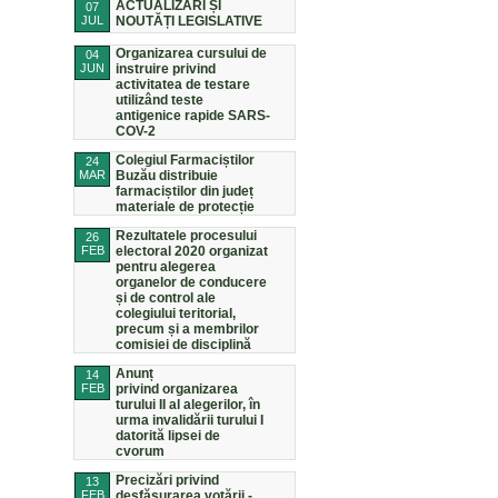
ACTUALIZĂRI ȘI
07
JUL
NOUTĂȚI LEGISLATIVE
Organizarea cursului de
04
JUN
instruire privind
activitatea de testare
utilizând teste
antigenice rapide SARS-
COV-2
Colegiul Farmaciștilor
24
MAR
Buzău distribuie
farmaciștilor din județ
materiale de protecție
Rezultatele procesului
26
FEB
electoral 2020 organizat
pentru alegerea
organelor de conducere
și de control ale
colegiului teritorial,
precum și a membrilor
comisiei de disciplină
Anunț
14
FEB
privind organizarea
turului II al alegerilor, în
urma invalidării turului I
datorită lipsei de
cvorum
Precizări privind
13
FEB
desfășurarea votării -