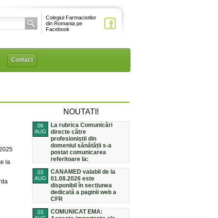
Colegiul Farmacistilor
din Romania pe
Facebook
Contact
NOUTATI!
La rubrica Comunicări
06
AUG
directe către
profesioniștii din
domeniul sănătății s-a
/2025
postat comunicarea
referitoare la:
e la
CANAMED valabil de la
03
AUG
01.08.2026 este
rda
disponibil în secțiunea
dedicată a paginii web a
CFR
COMUNICAT EMA:
03