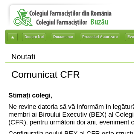
Despre Noi
Documente
Proceduri Autorizare
Eve
Noutati
Comunicat CFR
Stimați colegi,
Ne revine datoria să vă informăm în legătură 
membri ai Biroului Executiv (BEX) al Colegi
(CFR), pentru următorii doi ani, eveniment c
Configurația noului BEX al CFR este structur