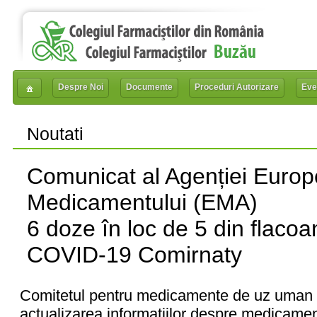
Despre Noi
Documente
Proceduri Autorizare
Eve
Noutati
Comunicat al Agenției Euro
Medicamentului (EMA)
6 doze în loc de 5 din flaco
COVID-19 Comirnaty
Comitetul pentru medicamente de uz uma
actualizarea informațiilor despre medicamen